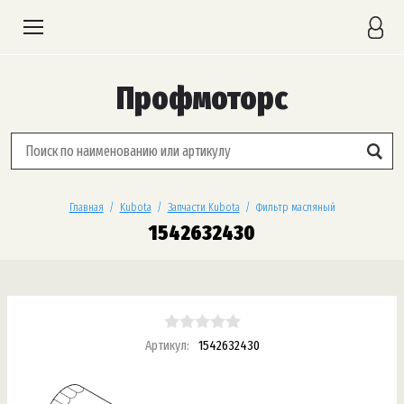
Профмоторс
Главная
  /  
Kubota
  /  
Запчасти Kubota
  /  Фильтр масляный
1542632430
Артикул:
1542632430