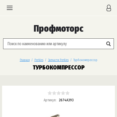
Профмоторс
Главная
  /  
Perkins
  /  
Запчасти Perkins
  /  Турбокомпрессор
ТУРБОКОМПРЕССОР
Артикул:
2674A393