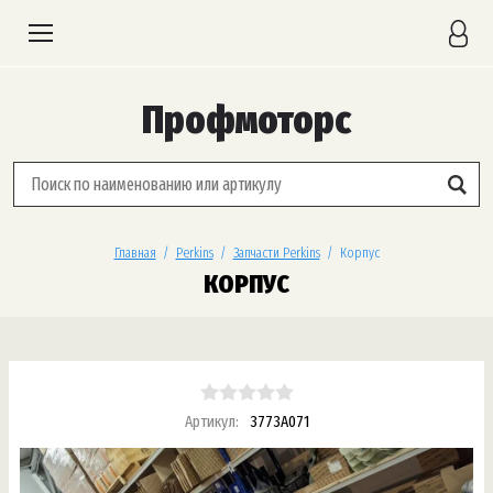
Профмоторс
Главная
  /  
Perkins
  /  
Запчасти Perkins
  /  Корпус
КОРПУС
Артикул:
3773A071